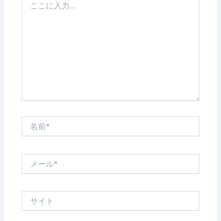
こ
に
入
力…
名
前
*
メ
ー
ル
*
サ
イ
ト